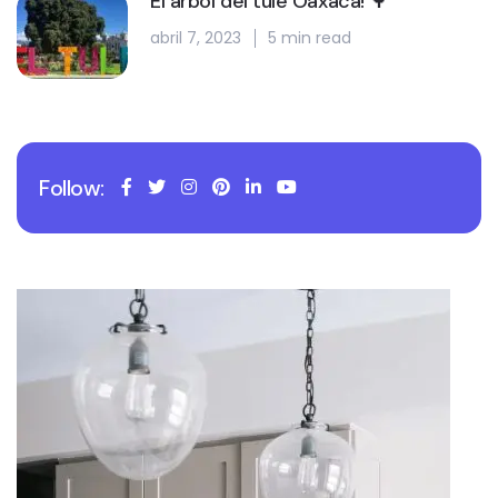
El arbol del tule Oaxaca! 🌳
abril 7, 2023
5 min read
Follow: