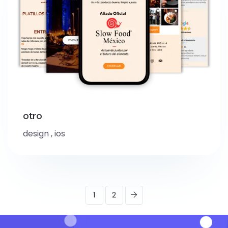
otro
design
,
ios
1
2